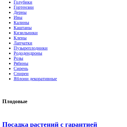
Голубики
Гортензии
Дерны
Ивы
Калины
Каштаны
Кизильники
Клены
Лапчатки
Пузыреплодники
Рододендроны
Розы
Рябины
Сирень
Спиреи
Яблони декоративные
Плодовые
Посадка растений с гарантией