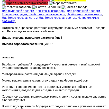
Для групповой посадки
,
Для живых изгородей
,
Для одиночной посадки
,
Красивоцветущие
,
Наиболее красивы весной
,
Наиболее красивы зимой
,
Наиболее красивы летом
,
Наиболее красивы осенью
,
Непроходимые
(колючки)
,
Потрясающе красивое растение с пурпурно-красными листьями. Посадив
его Вы никогда не пожалеете об этом.
Диаметр кроны взрослого растения (м):
3
Высота взрослого растения (м):
1.5
Описание
Барбарис тунберга "Aтропурпурея" - красивый декоративный колючий
кустарник пурпурно-красной расцветки.
Универсальные растения для ландшафтной посадки.
Можно высаживать в каменистых садах и на берегу водоёмов.
Растения хорошо смотрятся на парадных местах и в пейзажных
композициях, подходят для создания живых изгородей.
Хороши как акценты в карликовых композициях и составляющие элементы
в более крупных.
В низко подстриженном бордюре в холодных районах с успехом заменяет