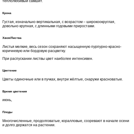
теплолюбивый самшит.
Крона
Густая, изначально вертикальная, с возрастом – широкоокруглая,
довольно крупная, с длинными годовыми приростами.
Хвоя/Листва
Листья мелкие, весь сезон сохраняют насыщенную пурпурно-красно-
коричневую или бордовую расцветку.
При распускании листвы цвет наиболее интенсивен.
Цветение
Цветы одиночные или в пучках, внутри жёлтые, снаружи красноватые.
Время цветения
июнь,
Плоды
Многочисленные, продолговатые, коралловые, созревают в начале осени
и долго держатся на растении.