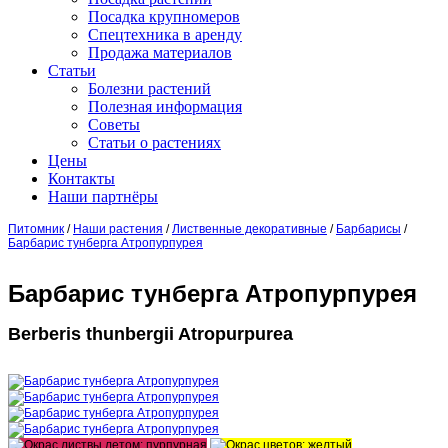
Посадка крупномеров
Спецтехника в аренду
Продажа материалов
Статьи
Болезни растений
Полезная информация
Советы
Статьи о растениях
Цены
Контакты
Наши партнёры
Питомник
/
Наши растения
/
Лиственные декоративные
/
Барбарисы
/
Барбарис тунберга Aтропурпурея
Барбарис тунберга Aтропурпурея
Berberis thunbergii Atropurpurea