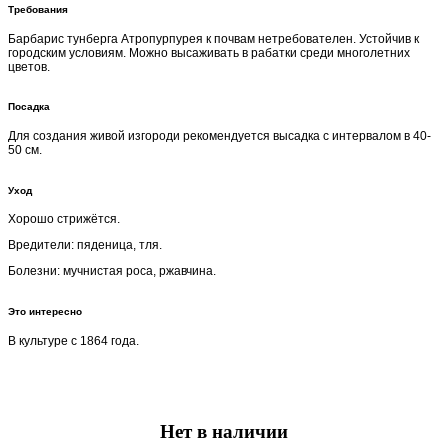
Требования
Барбарис тунберга Aтропурпурея к почвам нетребователен. Устойчив к
городским условиям. Можно высаживать в рабатки среди многолетних
цветов.
Посадка
Для создания живой изгороди рекомендуется высадка с интервалом в 40-
50 см.
Уход
Хорошо стрижётся.
Вредители: пяденица, тля.
Болезни: мучнистая роса, ржавчина.
Это интересно
В культуре с 1864 года.
Нет в наличии