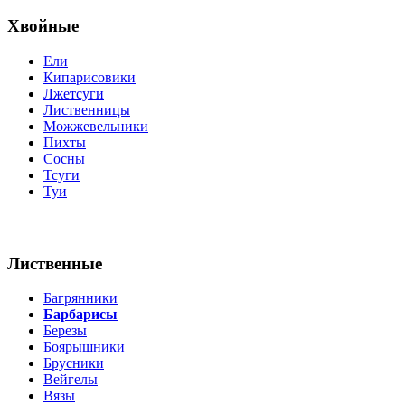
Хвойные
Ели
Кипарисовики
Лжетсуги
Лиственницы
Можжевельники
Пихты
Сосны
Тсуги
Туи
Лиственные
Багрянники
Барбарисы
Березы
Боярышники
Брусники
Вейгелы
Вязы