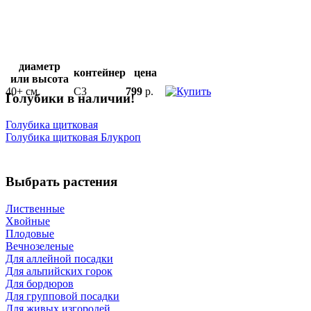
диаметр
контейнер
цена
или высота
40+ см
С3
799
р.
Голубики в наличии!
Голубика щитковая
Голубика щитковая Блукроп
Выбрать растения
Лиственные
Хвойные
Плодовые
Вечнозеленые
Для аллейной посадки
Для альпийских горок
Для бордюров
Для групповой посадки
Для живых изгородей