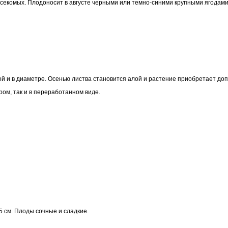
екомых. Плодоносит в августе черными или темно-синими крупными ягодами, 
той и в диаметре. Осенью листва становится алой и растение приобретает до
ом, так и в переработанном виде.
 см. Плоды сочные и сладкие.