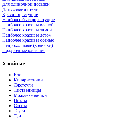
Для одиночной посадки
Для создания тени
Красивоцветущие
Наиболее быстрорастущие
Наиболее красивы весной
Наиболее красивы зимой
Наиболее красивы летом
Наиболее красивы осенью
Непроходимые (колючки)
Подарочные растения
Хвойные
Ели
Кипарисовики
Лжетсуги
Лиственницы
Можжевельники
Пихты
Сосны
Тсуги
Туи