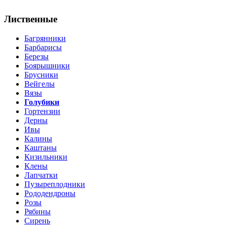
Лиственные
Багрянники
Барбарисы
Березы
Боярышники
Брусники
Вейгелы
Вязы
Голубики
Гортензии
Дерны
Ивы
Калины
Каштаны
Кизильники
Клены
Лапчатки
Пузыреплодники
Рододендроны
Розы
Рябины
Сирень