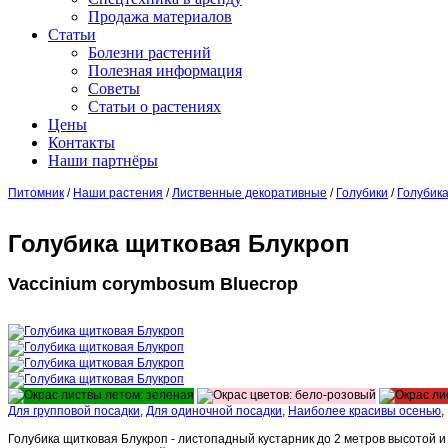
Продажа материалов
Статьи
Болезни растений
Полезная информация
Советы
Статьи о растениях
Цены
Контакты
Наши партнёры
Питомник
/
Наши растения
/
Лиственные декоративные
/
Голубики
/
Голубик
Голубика щитковая Блукроп
Vaccinium corymbosum Bluecrop
Для групповой посадки
,
Для одиночной посадки
,
Наиболее красивы осенью
,
Голубика щитковая Блукроп - листопадный кустарник до 2 метров высотой 