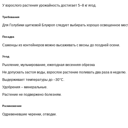
У взрослого растения урожайность достигает 5–8 кг ягод.
Требования
Для Голубики щитковой Блукроп следует выбирать хорошо освещенное место
Посадка
Саженцы из контейнеров можно высаживать с весны до поздней осени.
Уход
Рыхление, мульчирование, ежегодная весенняя обрезка
Не допускать застоя воды, взрослое растение поливать два раза в неделю.
Выдерживает температуры до –30°С.
Удобрения – минеральные.
Растение не подвержено болезням.
Размножение
Одревеневшие черенки, отводки.