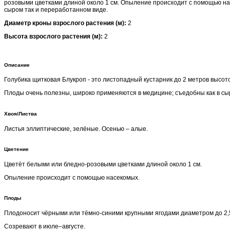
розовыми цветками длиной около 1 см. Опыление происходит с помощью нас
сыром так и переработанном виде.
Диаметр кроны взрослого растения (м):
2
Высота взрослого растения (м):
2
Описание
Голубика щитковая Блукроп - это листопадный кустарник до 2 метров высо
Плоды очень полезны, широко применяются в медицине; съедобны как в сыр
Хвоя/Листва
Листья эллиптические, зелёные. Осенью – алые.
Цветение
Цветёт белыми или бледно-розовыми цветками длиной около 1 см.
Опыление происходит с помощью насекомых.
Плоды
Плодоносит чёрными или тёмно-синими крупными ягодами диаметром до 2,5
Созревают в июле–августе.