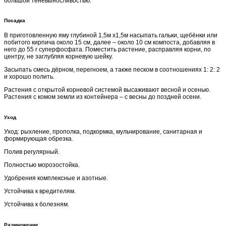
большой теневыносливостью.
Посадка
В приготовленную яму глубиной 1,5м х1,5м насыпать гальки, щебёнки или
побитого кирпича около 15 см, далее – около 10 см компоста, добавляя в
него до 55 г суперфосфата. Поместить растение, расправляя корни, по
центру, не заглубляя корневую шейку.
Засыпать смесь дёрном, перегноем, а также песком в соотношениях 1: 2: 2
и хорошо полить.
Растения с открытой корневой системой высаживают весной и осенью.
Растения с комом земли из контейнера – с весны до поздней осени.
Уход
Уход: рыхление, прополка, подкормка, мульчирование, санитарная и
формирующая обрезка.
Полив регулярный.
Полностью морозостойка.
Удобрения комплексные и азотные.
Устойчива к вредителям.
Устойчива к болезням.
Размножение