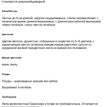
становится широкояйцевидной.
Хвоя/Листва
Листья до 8 см длиной, округло-сердцевидные, слегка неравнобокие, с
пильчатым краем, длинночерешковые, с длиннозаострённой верхушкой,
тёмно-зелёные, снизу светло-зелёные.
Цветение
Цветки жёлтые, душистые, собранные в соцветия по 5–8 цветков, с
характерным светло-зелёным прицветником (цветонос сросся со
срединной жилкой прицветного листа в нижней его половине).
Время цветения
июнь, июль,
Плоды
Плоды – шаровидные орешки без рёбер.
Вызревают в октябре.
Требования
Липа мелколистная Гринспаер к почве не требовательна. Отличается