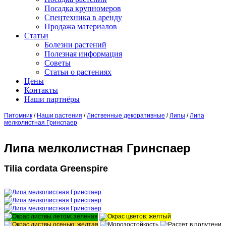
Посадка крупномеров
Спецтехника в аренду
Продажа материалов
Статьи
Болезни растений
Полезная информация
Советы
Статьи о растениях
Цены
Контакты
Наши партнёры
Питомник
/
Наши растения
/
Лиственные декоративные
/
Липы
/
Липа
мелколистная Гринспаер
Липа мелколистная Гринспаер
Tilia cordata Greenspire