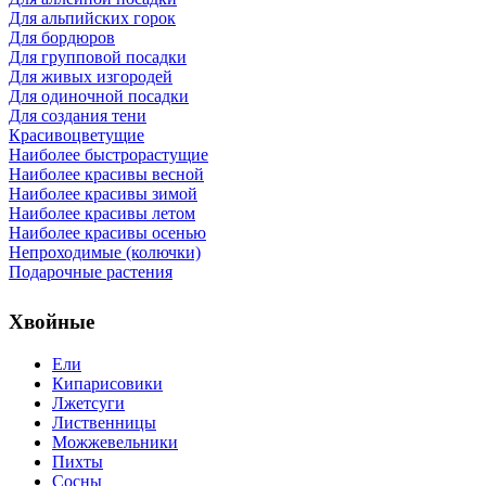
Для альпийских горок
Для бордюров
Для групповой посадки
Для живых изгородей
Для одиночной посадки
Для создания тени
Красивоцветущие
Наиболее быстрорастущие
Наиболее красивы весной
Наиболее красивы зимой
Наиболее красивы летом
Наиболее красивы осенью
Непроходимые (колючки)
Подарочные растения
Хвойные
Ели
Кипарисовики
Лжетсуги
Лиственницы
Можжевельники
Пихты
Сосны