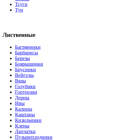
Тсуги
Туи
Лиственные
Багрянники
Барбарисы
Березы
Боярышники
Брусники
Вейгелы
Вязы
Голубики
Гортензии
Дерны
Ивы
Калины
Каштаны
Кизильники
Клены
Лапчатки
Пузыреплодники