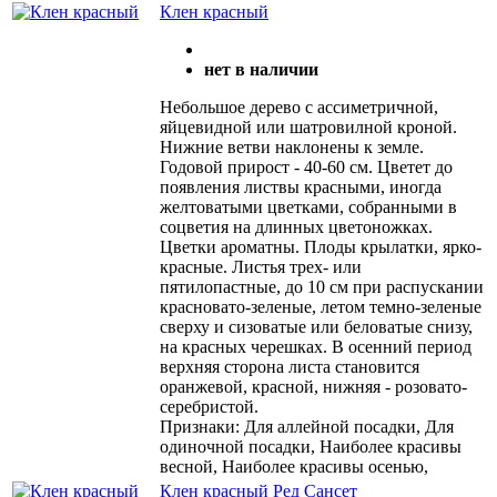
Клен красный
нет в наличии
Небольшое дерево с ассиметричной,
яйцевидной или шатровилной кроной.
Нижние ветви наклонены к земле.
Годовой прирост - 40-60 см. Цветет до
появления листвы красными, иногда
желтоватыми цветками, собранными в
соцветия на длинных цветоножках.
Цветки ароматны. Плоды крылатки, ярко-
красные. Листья трех- или
пятилопастные, до 10 см при распускании
красновато-зеленые, летом темно-зеленые
сверху и сизоватые или беловатые снизу,
на красных черешках. В осенний период
верхняя сторона листа становится
оранжевой, красной, нижняя - розовато-
серебристой.
Признаки: Для аллейной посадки, Для
одиночной посадки, Наиболее красивы
весной, Наиболее красивы осенью,
Клен красный Ред Сансет