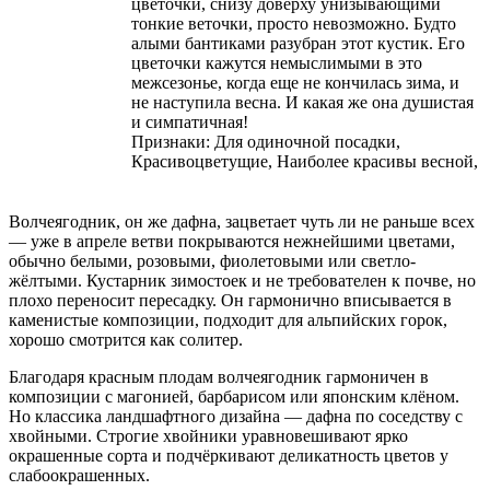
цветочки, снизу доверху унизывающими
тонкие веточки, просто невозможно. Будто
алыми бантиками разубран этот кустик. Его
цветочки кажутся немыслимыми в это
межсезонье, когда еще не кончилась зима, и
не наступила весна. И какая же она душистая
и симпатичная!
Признаки: Для одиночной посадки,
Красивоцветущие, Наиболее красивы весной,
Волчеягодник, он же дафна, зацветает чуть ли не раньше всех
— уже в апреле ветви покрываются нежнейшими цветами,
обычно белыми, розовыми, фиолетовыми или светло-
жёлтыми. Кустарник зимостоек и не требователен к почве, но
плохо переносит пересадку. Он гармонично вписывается в
каменистые композиции, подходит для альпийских горок,
хорошо смотрится как солитер.
Благодаря красным плодам волчеягодник гармоничен в
композиции с магонией, барбарисом или японским клёном.
Но классика ландшафтного дизайна — дафна по соседству с
хвойными. Строгие хвойники уравновешивают ярко
окрашенные сорта и подчёркивают деликатность цветов у
слабоокрашенных.