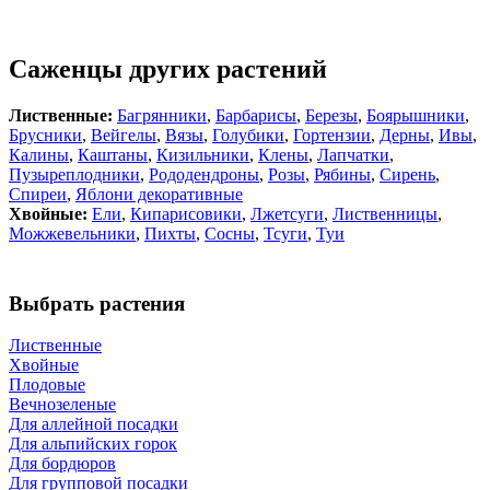
Саженцы других растений
Лиственные:
Багрянники
,
Барбарисы
,
Березы
,
Боярышники
,
Брусники
,
Вейгелы
,
Вязы
,
Голубики
,
Гортензии
,
Дерны
,
Ивы
,
Калины
,
Каштаны
,
Кизильники
,
Клены
,
Лапчатки
,
Пузыреплодники
,
Рододендроны
,
Розы
,
Рябины
,
Сирень
,
Спиреи
,
Яблони декоративные
Хвойные:
Ели
,
Кипарисовики
,
Лжетсуги
,
Лиственницы
,
Можжевельники
,
Пихты
,
Сосны
,
Тсуги
,
Туи
Выбрать растения
Лиственные
Хвойные
Плодовые
Вечнозеленые
Для аллейной посадки
Для альпийских горок
Для бордюров
Для групповой посадки