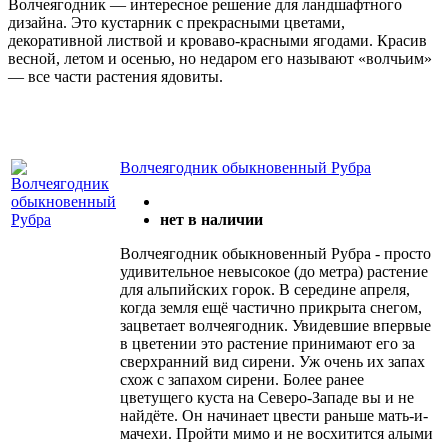
Волчеягодник — интересное решение для ландшафтного
дизайна. Это кустарник с прекрасными цветами,
декоративной листвой и кроваво-красными ягодами. Красив
весной, летом и осенью, но недаром его называют «волчьим»
— все части растения ядовиты.
Волчеягодник обыкновенный Рубра
нет в наличии
Волчеягодник обыкновенный Рубра - просто
удивительное невысокое (до метра) растение
для альпийских горок. В середине апреля,
когда земля ещё частично прикрыта снегом,
зацветает волчеягодник. Увидевшие впервые
в цветении это растение принимают его за
сверхранний вид сирени. Уж очень их запах
схож с запахом сирени. Более ранее
цветущего куста на Северо-Западе вы и не
найдёте. Он начинает цвести раньше мать-и-
мачехи. Пройти мимо и не восхитится алыми