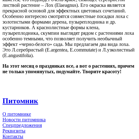
листвой растение – Лох (Elaeagnus). Его окраска является
прекрасной основой для эффектных цветовых сочетаний.
Особенно интересно смотрятся совместные посадки лоха с
золотистыми формами дерена, пузыреплодника и др.
кустарников. А краснолистные формы клена,
пузыреплодника, скумпии выглядят рядом с растениями лоха
особенно темными, что позволяет получить необычный
эффект «черно-белого» сада. Мы предлагаем два вида лоха.
Это Л.серебристый (E.argentea, E.commutate) и Л.узколистный
(E.angustifolia).
На этот месяц о праздниках все, а вот о растениях, причем
не только упомянутых, подумайте. Творите красоту!
Питомник
О питомнике
Новости питомника
Спецпредложения
Реквизиты
Контакты