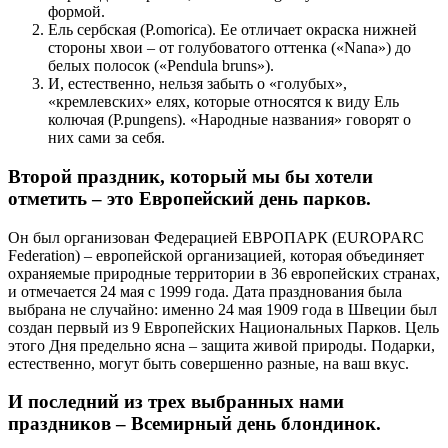
формой.
Ель сербская (P.omorica). Ее отличает окраска нижней
стороны хвои – от голубоватого оттенка («Nana») до
белых полосок («Pendula bruns»).
И, естественно, нельзя забыть о «голубых»,
«кремлевских» елях, которые относятся к виду Ель
колючая (P.pungens). «Народные названия» говорят о
них сами за себя.
Второй праздник, который мы бы хотели
отметить – это Европейский день парков.
Он был организован Федерацией ЕВРОПАРК (EUROPARC
Federation) – европейской организацией, которая объединяет
охраняемые природные территории в 36 европейских странах,
и отмечается 24 мая с 1999 года. Дата празднования была
выбрана не случайно: именно 24 мая 1909 года в Швеции был
создан первый из 9 Европейских Национальных Парков. Цель
этого Дня предельно ясна – защита живой природы. Подарки,
естественно, могут быть совершенно разные, на ваш вкус.
И последний из трех выбранных нами
праздников – Всемирный день блондинок.