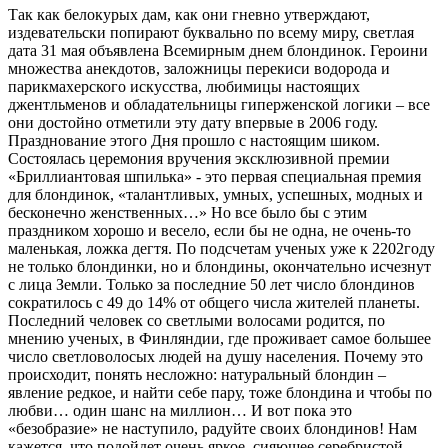
Так как белокурых дам, как они гневно утверждают,
издевательски попирают буквально по всему миру, светлая
дата 31 мая объявлена Всемирным днем блондинок. Героини
множества анекдотов, заложницы перекиси водорода и
парикмахерского искусства, любимицы настоящих
джентльменов и обладательницы гиперженской логики – все
они достойно отметили эту дату впервые в 2006 году.
Празднование этого Дня прошло с настоящим шиком.
Состоялась церемония вручения эксклюзивной премии
«Бриллиантовая шпилька» - это первая специальная премия
для блондинок, «талантливых, умных, успешных, модных и
бесконечно женственных…» Но все было бы с этим
праздником хорошо и весело, если бы не одна, не очень-то
маленькая, ложка дегтя. По подсчетам ученых уже к 2202году
не только блондинки, но и блондины, окончательно исчезнут
с лица Земли. Только за последние 50 лет число блондинов
сократилось с 49 до 14% от общего числа жителей планеты.
Последний человек со светлыми волосами родится, по
мнению ученых, в Финляндии, где проживает самое большее
число светловолосых людей на душу населения. Почему это
происходит, понять несложно: натуральный блондин –
явление редкое, и найти себе пару, тоже блондина и чтобы по
любви… один шанс на миллион… И вот пока это
«безобразие» не наступило, радуйте своих блондинов! Нам
кажется, что подойдет очень яркое, сияющее серебристой