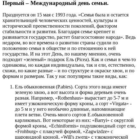
Первый – Международный день семьи.
Празднуется он 15 мая с 1993 года. «Семья была и остается
хранительницей человеческих ценностей, культуры и
исторической преемственности поколений, фактором
стабильности и развития. Благодаря семье крепнет и
развивается государство, растет благосостояние народа». Ведь
недаром, во все времена о развитии страны судили по
положению семьи в обществе и по отношению к ней
государства. И на этот День, по нашему мнению, очень
подходит «зеленый» подарок Ель (Picea). Как и семьи в чем-то
одинаковы, но каждая индивидуальна, так и ели, естественно,
схожи, но какие разные – и по структуре и окраске хвои, и по
формам и размерам. Так у нас популярны такие виды, как:
Ель обыкновенная (P.abies). Сорта этого вида имеют
зеленую хвою, а вот высота и форма деревьев очень
разная. Например, «Rothenhaus» вырастает до 5-7 м и
имеет узкоконическую форму кроны, а сорт «Virgata» -
до 5 м и у него необычно длинные, напоминающие
плети ветви. Очень много сортов Е.обыкновенной
карликовых. Вот некоторые из них: «Barryi» с округлой
формой кроны, «Echiniformis» подушковидный сорт ели,
«Frohburg» с плакучей формой, «Zagwizdze» с
шаровидной кроной, «Will's zwerg» с узкоконической